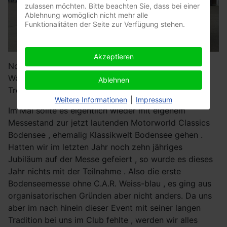
zulassen möchten. Bitte beachten Sie, dass bei einer
Ablehnung womöglich nicht mehr alle
Funktionalitäten der Seite zur Verfügung stehen.
Akzeptieren
Noch im gleichen Monat fand in München das 5.te
WarmUp der Motorworld statt, ein kleines nettes
Ablehnen
Treffen das es so in Zukunft nicht mehr geben wird.
Weitere Informationen
|
Impressum
Im Mai sollte es eigentlich wieder mit eigenem
Messestand zur jetzt lautenden Motorworld Classics
Bodensee , ehemalig Klassikwelt Bodensee gehen .
Hatten wir im letzten Jahr noch zehn jähriges
Jubiläum auf der Messe gefeiert , so wurde es dieses
Jahr nichts mit der Teilnahme . Also die erste
Bodenseemesse ohne C.A.R. Weiss-blau , es ging aus
organisatorischen Gründen aber nicht anders. Da uns
aber im nach hinein dieser Event mit seiner langen
Tradition bei uns im Club fehlte , werden wir alles