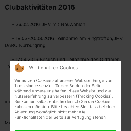
Clubaktivitäten 2016
- 26.02.2016 JHV mit Neuwahlen
- 18.03-20.03.2016 Teilnahme am Ringtreffen/JHV
DARC Nürburgring
- 17.04.2016 Besuch und Teilnahme des Oldtimer
Treffen Münchner Theresienwiese
Wir benutzen Cookies
- 13.05-15.05.2016 Pässefahrt Südtirol Latemar
Wir nutzen Cookies auf unserer Website. Einige von
ihnen sind essenziell für den Betrieb der Seite,
während andere uns helfen, diese Website und die
- 03.06-05.06.2016 Messe Klassikwelt Bodensee
Nutzererfahrung zu verbessern (Tracking Cookies).
mit eigenem Stand
Sie können selbst entscheiden, ob Sie die Cookies
zulassen möchten. Bitte beachten Sie, dass bei einer
Ablehnung womöglich nicht mehr alle
- 23.07.2016 Teilnahme an der Urban Challenge
Funktionalitäten der Seite zur Verfügung stehen.
München für einen guten Zweck