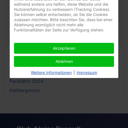
während andere uns helfen, diese Website und die
Nutzererfahrung zu verbessern (Tracking Cookies).
Show past events?
Sie können selbst entscheiden, ob Sie die Cookies
zulassen möchten. Bitte beachten Sie, dass bei einer
Ablehnung womöglich nicht mehr alle
Funktionalitäten der Seite zur Verfügung stehen.
Aktuelle Artikel
Akzeptieren
Oldtimertreffen Halbergmoos 2026
Ablehnen
Oldtimertreffen Hallbergmoos 2025
Oldtimertreffen Hallbergmoos
Weitere Informationen
|
Impressum
Parisfahrt 2024
Hallbergmoos