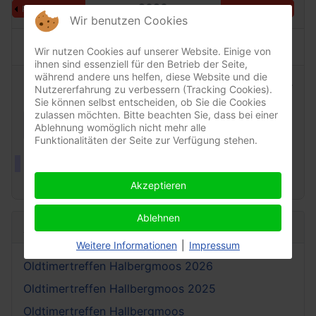
2026
Preceding Year
Following Year
Wir benutzen Cookies
No events were found
Wir nutzen Cookies auf unserer Website. Einige von
ihnen sind essenziell für den Betrieb der Seite,
während andere uns helfen, diese Website und die
Pagination List Limit
1 - 0 / 0 Einträge
Nutzererfahrung zu verbessern (Tracking Cookies).
Anzeige #
Sie können selbst entscheiden, ob Sie die Cookies
zulassen möchten. Bitte beachten Sie, dass bei einer
Ablehnung womöglich nicht mehr alle
Funktionalitäten der Seite zur Verfügung stehen.
DEFAULT
All Categories ...
Akzeptieren
Ablehnen
Aktuelle Artikel
Weitere Informationen
|
Impressum
Oldtimertreffen Halbergmoos 2026
Oldtimertreffen Hallbergmoos 2025
Oldtimertreffen Hallbergmoos